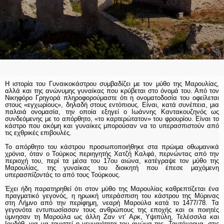
Η ιστορία του Γυναικοκάστρου συμβαδίζει με τον μύθο της Μαρουλίας,
αλλά και της ανώνυμης γυναίκας που κρύβεται στο όνομά του. Από τον
Νικηφόρο Γρηγορά πληροφορούμαστε ότι η ονοματοδοσία του οφείλεται
στους «εγχωρίους», δηλαδή στους εντόπιους. Είναι, κατά συνέπεια, μια
παλαιά ονομασία, την οποία εξηγεί ο Ιωάννης Καντακουζηνός ως
συνδεόμενης με το απόρθητο, «το καρτερώτατον» του φρουρίου. Είναι το
κάστρο που ακόμη και γυναίκες μπορούσαν να το υπερασπιστούν από
τις εχθρικές επιβουλές.
Το απόρθητο του κάστρου προσωποποιήθηκε στα πρώιμα οθωμανικά
χρόνια, όταν ο Τούρκος περιηγητής Χατζή Καλφά, περνώντας από την
περιοχή του, περί τα μέσα του 17ου αιώνα, κατέγραψε τον μύθο της
Μαρουλίας, της γυναίκας του διοικητή που έπεσε μαχόμενη
υπερασπίζοντάς το από τους Τούρκους.
Έχει ήδη παρατηρηθεί ότι στον μύθο της Μαρουλίας καθρεπτίζεται ένα
πραγματικό γεγονός, η ηρωική υπεράσπιση του κάστρου της Μύρινας
στη Λήμνο από την περίφημη, νεαρή Μαρούλα κατά το 1477/78. Τα
γεγονότα εντυπωσίασαν τους ανθρώπους της εποχής και οι ποιητές
ύμνησαν τη Μαρούλα ως άλλη Ζαν ντ’ Αρκ, Υψιπύλη, Τελέσσιλα και
Ιουδήθ, για να τονιστεί η γενναιότητα του αγώνα της. Ταυτόχρονα, στις